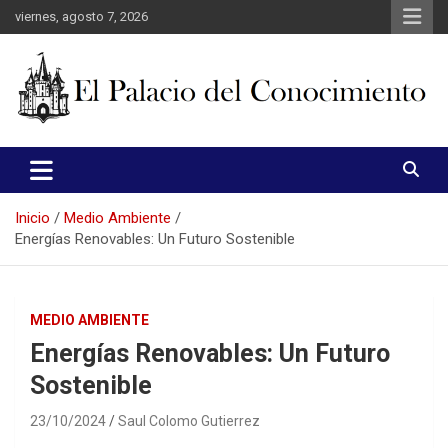
Saltar
viernes, agosto 7, 2026
al
contenido
web de noticias
El Palacio del Conocimiento
Inicio
Medio Ambiente
Energías Renovables: Un Futuro Sostenible
MEDIO AMBIENTE
Energías Renovables: Un Futuro
Sostenible
23/10/2024
Saul Colomo Gutierrez